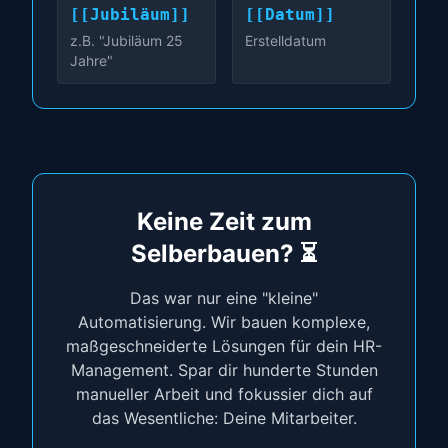
[[Jubiläum]]
[[Datum]]
    CreateLettersByType "Template_geburtsbrief.d
End Sub

z.B. "Jubiläum 25
Erstelldatum
Jahre"
Public Sub Briefe_Jubilare_erstellen()

    CreateLettersByType "Template_Jubilare.docx"
End Sub

'===============================================
'  LOGIK

'===============================================
Keine Zeit zum
Private Sub CreateLettersByType(ByVal templateFi
Selberbauen? ⏳
    Dim ws As Worksheet

    Dim lastRow As Long, r As Long

    Dim wbPath As String, outPath As String, tem
Das war nur eine "kleine"
    Dim wdApp As Object, wdDoc As Object

Automatisierung. Wir bauen komplexe,
    Dim valTrigger As String

maßgeschneiderte Lösungen für dein HR-
    Dim saveName As String, savePath As String

Management. Spar dir hunderte Stunden
    Dim stichtag As Date

manueller Arbeit und fokussier dich auf
    Dim currentYear As String

    Dim folderName As String

das Wesentliche: Deine Mitarbeiter.
    Dim fileSuffix As String
