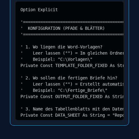
Option Explicit

'===============================================
'  KONFIGURATION (PFADE & BLÄTTER)

'===============================================
' 1. Wo liegen die Word-Vorlagen?

'    Leer lassen ("") = Im gleichen Ordner wie d
'    Beispiel: "C:\Vorlagen\"

Private Const TEMPLATE_FOLDER_FIXED As String = 
' 2. Wo sollen die fertigen Briefe hin?

'    Leer lassen ("") = Erstellt automatisch Ord
'    Beispiel: "C:\Fertige_Briefe\"

Private Const OUTPUT_FOLDER_FIXED As String = ""
' 3. Name des Tabellenblatts mit den Daten

Private Const DATA_SHEET As String = "Report"

'===============================================
'  KONFIGURATION (SPALTEN A=1, B=2 ...)
