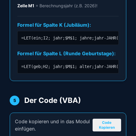
Zelle M1
= Berechnungsjahr (z.B. 2026)!
Formel für Spalte K (Jubiläum):
=LET(ein;I2; jahr;$M$1; jahre;jahr-JAHR(ein); W
Formel für Spalte L (Runde Geburtstage):
=LET(geb;H2; jahr;$M$1; alter;jahr-JAHR(geb); W
Der Code (VBA)
5
Code kopieren und in das Modul
Code
Kopieren
einfügen.