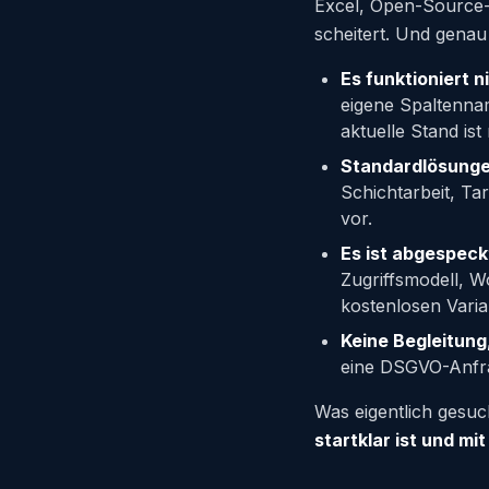
Excel, Open-Source-T
scheitert. Und genau 
Es funktioniert n
eigene Spaltenna
aktuelle Stand ist
Standardlösunge
Schichtarbeit, Ta
vor.
Es ist abgespeck
Zugriffsmodell, W
kostenlosen Varia
Keine Begleitung
eine DSGVO-Anfrag
Was eigentlich gesucht
startklar ist und mi