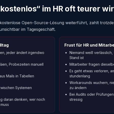
kostenlos“ im HR oft teurer wi
 kostenlose Open-Source-Lösung weiterführt, zahlt trotzd
 unsichtbar im Tagesgeschäft.
lltag
Frust für HR und Mitarbe
gen, jeder ändert irgendwo
Niemand weiß verlässlich,
Stand ist
läen, Probezeiten manuell
Mitarbeiter fragen diesel
Es geht etwas verloren, a
us Mails in Tabellen
stundenlang
Workarounds wuchern, niem
 zwischen Systemen
zu ändern
Bei Audits oder Prüfungen 
ng daran denken, wer noch
stressig
 muss