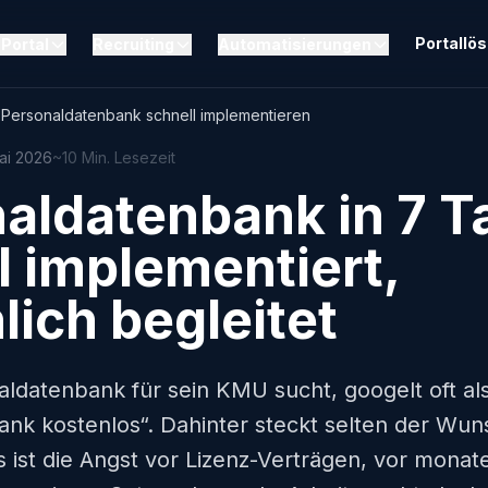
Portallö
Portal
Recruiting
Automatisierungen
Personaldatenbank schnell implementieren
Mai 2026
~10 Min. Lesezeit
aldatenbank in 7 T
l implementiert,
lich begleitet
ldatenbank für sein KMU sucht, googelt oft al
nk kostenlos“. Dahinter steckt selten der Wun
s ist die Angst vor Lizenz-Verträgen, vor mona