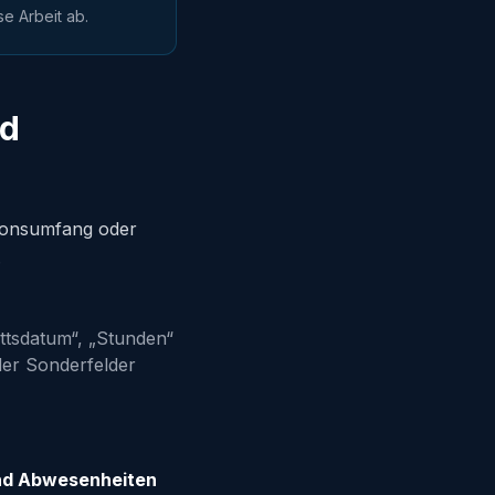
e Arbeit ab.
nd
tionsumfang oder
.
ttsdatum“, „Stunden“
der Sonderfelder
und Abwesenheiten