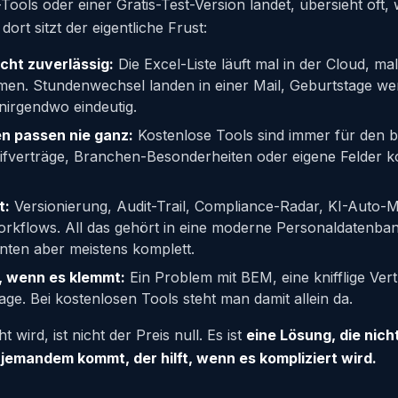
ools oder einer Gratis-Test-Version landet, übersieht oft, 
dort sitzt der eigentliche Frust:
icht zuverlässig:
Die Excel-Liste läuft mal in der Cloud, mal 
men. Stundenwechsel landen in einer Mail, Geburtstage we
 nirgendwo eindeutig.
n passen nie ganz:
Kostenlose Tools sind immer für den b
rifverträge, Branchen-Besonderheiten oder eigene Felder 
t:
Versionierung, Audit-Trail, Compliance-Radar, KI-Auto-
orkflows. All das gehört in eine moderne Personaldatenbank
nten aber meistens komplett.
, wenn es klemmt:
Ein Problem mit BEM, eine knifflige Ve
e. Bei kostenlosen Tools steht man damit allein da.
 wird, ist nicht der Preis null. Es ist
eine Lösung, die nich
t jemandem kommt, der hilft, wenn es kompliziert wird.