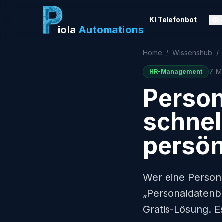
KI Telefonbot
HR-
iola
Automations
Home
/
Wissenshub
/
7. 
HR-Management
Person
schnel
persön
Wer eine Persona
„Personaldatenba
Gratis-Lösung. E