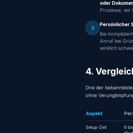
oder Dokumen
Prozesse, wir 
Persönlicher 
3
Bei komplizier
Anruf bei Grün
wirklich schwi
4. Verglei
Drei der bekanntest
ohne Verunglimpfung
Aspekt
Per
Setup-Zeit
6 bi