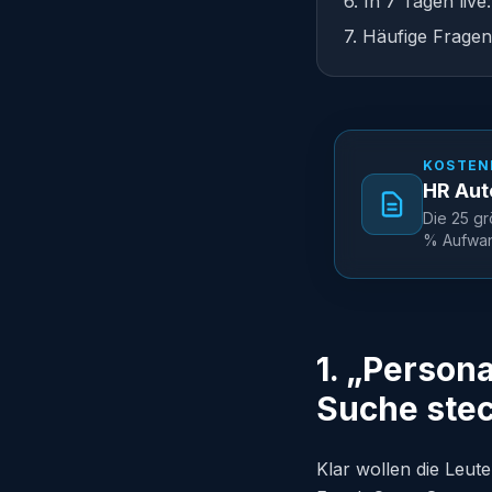
6. In 7 Tagen live
7. Häufige Fragen
KOSTEN
HR Aut
Die 25 gr
% Aufwand
1. „Person
Suche stec
Klar wollen die Leut