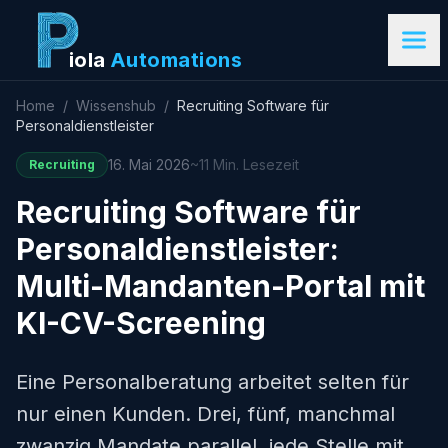
iola
Automations
Home
/
Wissenshub
/
Recruiting Software für
Personaldienstleister
16. Mai 2026
~11 Min. Lesezeit
Recruiting
Recruiting Software für
Personaldienstleister:
Multi-Mandanten-Portal mit
KI-CV-Screening
Eine Personalberatung arbeitet selten für
nur einen Kunden. Drei, fünf, manchmal
zwanzig Mandate parallel, jede Stelle mit