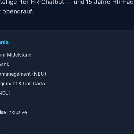
intelligenter HR-Chatbot — und 15 Jahre HR-Fac
r obendrauf.
hnis
 im Mittelstand
bank
enmanagement (NEU)
ement & Call Carla
(NEU)
e
se inklusive
n