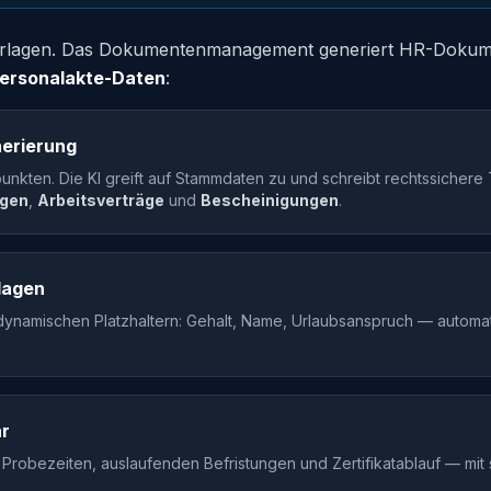
orlagen. Das Dokumentenmanagement generiert HR-Doku
Personalakte-Daten
:
erierung
unkten. Die KI greift auf Stammdaten zu und schreibt rechtssichere
gen
,
Arbeitsverträge
und
Bescheinigungen
.
lagen
dynamischen Platzhaltern: Gehalt, Name, Urlaubsanspruch — automa
r
robezeiten, auslaufenden Befristungen und Zertifikatablauf — mit 