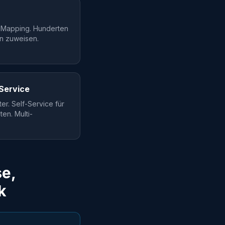
-Mapping. Hunderten
en zuweisen.
-Service
er. Self-Service für
n. Multi-
e,
k