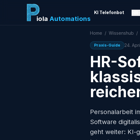
KI Telefonbot
HR-
iola
Automations
Home
/
Wissenshub
/
24. Apr
Praxis-Guide
HR-Sof
klassi
reiche
Personalarbeit i
Software digital
geht weiter: KI