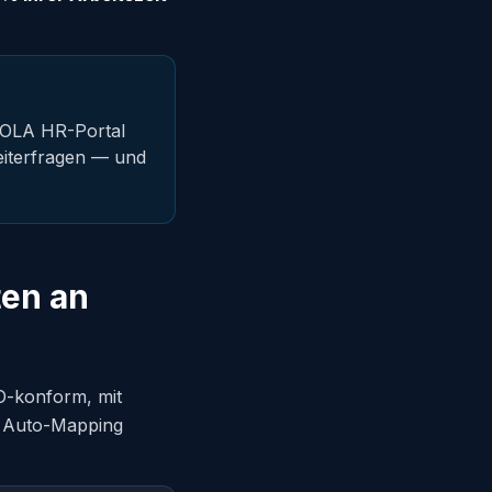
PIOLA HR-Portal
beiterfragen — und
ten an
VO-konform, mit
, Auto-Mapping