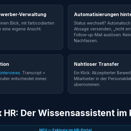
Bewerber-Verwaltung
Automatisierungen hint
inen Blick, mit farbcodierten
Status wechselt? Automatisch 
le eine eigene Ansicht.
Absage versenden, „nicht err
Follow-up-Mail auslösen. Kei
Nachfassen.
ation
Nahtloser Transfer
tinterviews
. Transcript +
Ein Klick: Akzeptierter Bewe
ruiter entscheidet immer.
Mitarbeiter in der Personalda
übernommen.
ix HR: Der Wissensassistent im 
NEU — Exklusiv im HR-Portal