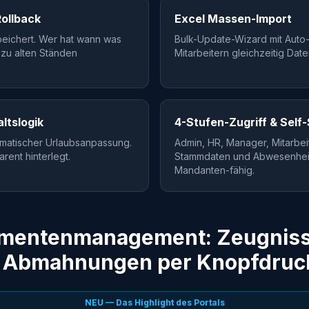
Rollback
Excel Massen-Import
eichert. Wer hat wann was
Bulk-Update-Wizard mit Auto
 zu alten Ständen
Mitarbeitern gleichzeitig Dat
ltslogik
4-Stufen-Zugriff & Self
tomatischer Urlaubsanpassung.
Admin, HR, Manager, Mitarbeit
arent hinterlegt.
Stammdaten und Abwesenheite
Mandanten-fähig.
umentenmanagement: Zeugniss
& Abmahnungen per Knopfdruc
NEU — Das Highlight des Portals