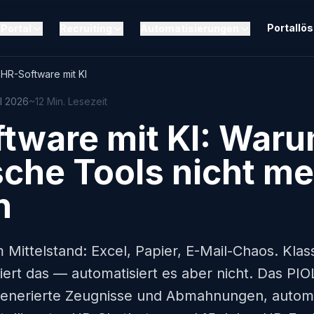
Portallö
Portal
Recruiting
Automatisierungen
HR-Software mit KI
il 2026
~12 Min. Lesezeit
tware mit KI: War
sche Tools nicht m
n
m Mittelstand: Excel, Papier, E-Mail-Chaos. Kla
isiert das — automatisiert es aber nicht. Das PI
-generierte Zeugnisse und Abmahnungen, automa