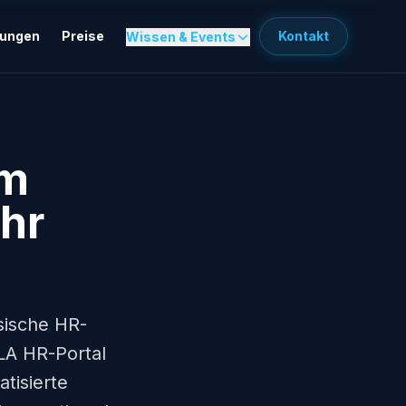
sungen
Preise
Kontakt
Wissen & Events
um
ehr
ssische HR-
OLA HR-Portal
tisierte