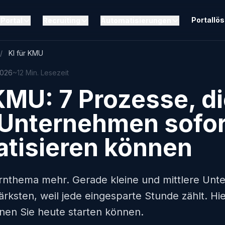
Portallö
Portal
Recruiting
Automatisierungen
/
KI für KMU
 2026
~12 Min. Lesezeit
 KMU: 7 Prozesse, d
 Unternehmen sofor
tisieren können
zernthema mehr. Gerade kleine und mittlere Un
ärksten, weil jede eingesparte Stunde zählt. Hie
nen Sie heute starten können.