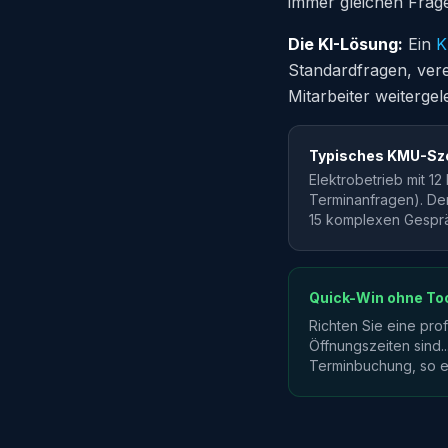
immer gleichen Frag
Die KI-Lösung:
Ein
K
Standardfragen, vere
Mitarbeiter weitergele
Typisches KMU-Sz
Elektrobetrieb mit 1
Terminanfragen). Der
15 komplexen Gespr
Quick-Win ohne To
Richten Sie eine pro
Öffnungszeiten sind..
Terminbuchung, so en