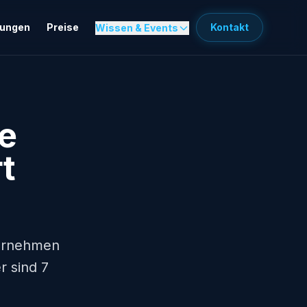
sungen
Preise
Kontakt
Wissen & Events
ie
t
ternehmen
r sind 7