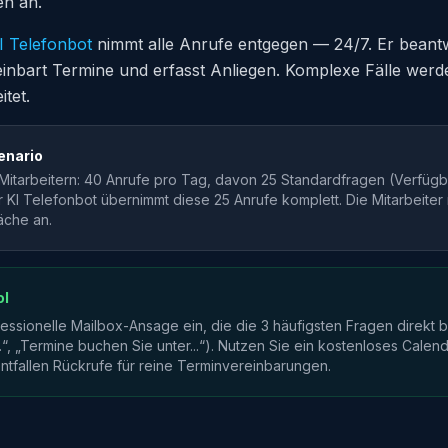
en an.
I Telefonbot
nimmt alle Anrufe entgegen — 24/7. Er beant
inbart Termine und erfasst Anliegen. Komplexe Fälle werde
itet.
enario
2 Mitarbeitern: 40 Anrufe pro Tag, davon 25 Standardfragen (Verfügba
 KI Telefonbot übernimmt diese 25 Anrufe komplett. Die Mitarbeite
äche an.
ol
fessionelle Mailbox-Ansage ein, die die 3 häufigsten Fragen direkt 
.“, „Termine buchen Sie unter...“). Nutzen Sie ein kostenloses Calend
tfallen Rückrufe für reine Terminvereinbarungen.