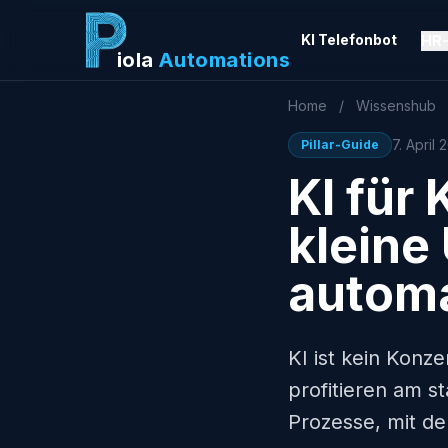
KI Telefonbot
HR-
iola
Automations
Home
/
Wissenshub
7. April
Pillar-Guide
KI für
kleine
automa
KI ist kein Kon
profitieren am st
Prozesse, mit de