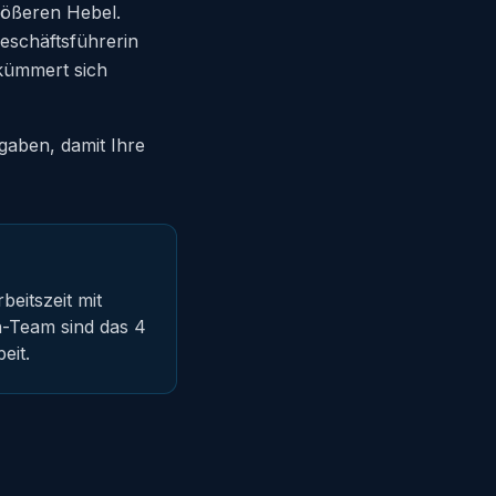
rößeren Hebel.
Geschäftsführerin
 kümmert sich
gaben, damit Ihre
eitszeit mit
n-Team sind das 4
eit.